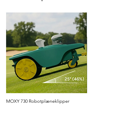
MOXY 730 Robotplæneklipper
MOXY RAPTOR Robot