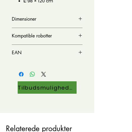
L:
98 × 120 cm
Dimensioner
L x B~980 x 1200 mm
Kompatible robotter
Alle
EAN
8,06E+17
Tilbudsmuligheder
Relaterede produkter