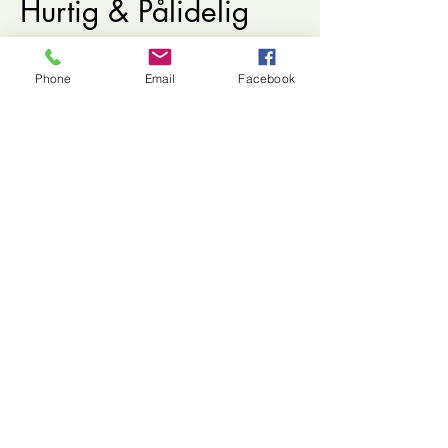
Hurtig & Pålidelig
Service
Phone
Email
Facebook
Grøn Robo er specialister i
reparation af alle typer
plæneklippere. Vores team af
dygtige teknikere er dedikeret til at
levere service i topklasse, så dit
udstyr hurtigt kommer tilbage i
perfekt stand. Med fokus på kvalitet
og effektivitet garanterer vi korte
reparationstider, så du kan
fortsætte med at pleje din
græsplæne uden besvær.